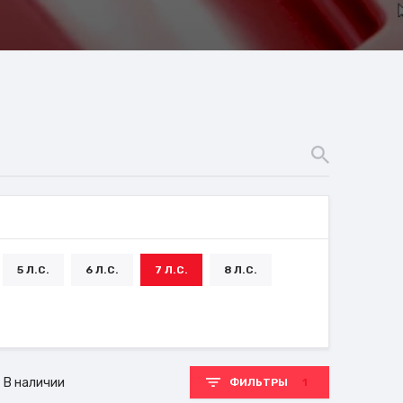
5 Л.С.
6 Л.С.
7 Л.С.
8 Л.С.
В наличии
ФИЛЬТРЫ
1