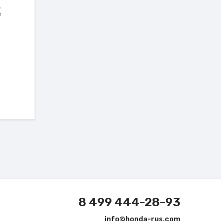
ь
я
8 499 444-28-93
info@honda-rus.com