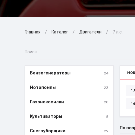
Главная
Каталог
Двигатели
7 л.с.
Бензогенераторы
МО
24
Мотопомпы
23
1 
Газонокосилки
20
14
Культиваторы
5
По во
Снегоуборщики
29