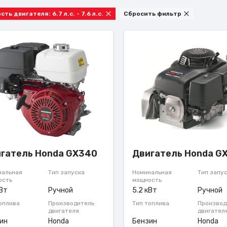
Мощность двигателя: 6.7 л.с. - 7.6 л.с.
Сбросить фильтр
гатель Honda GX340
Двигатель Honda G
нальная
Тип запуска
Номинальная
Тип запу
ость
мощность
кВт
Ручной
5.2 кВт
Ручной
оплива
Производитель
Тип топлива
Производ
двигателя
двигател
ин
Honda
Бензин
Honda