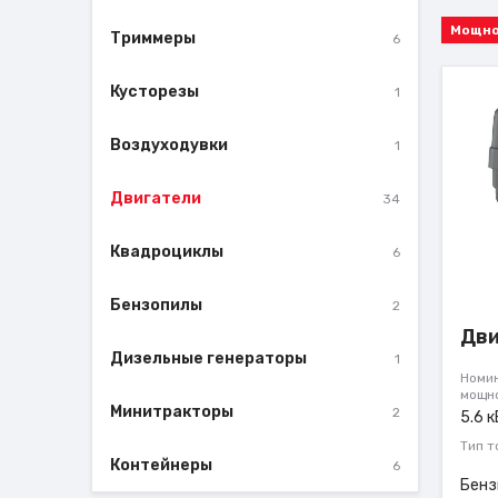
Триммеры
6
Кусторезы
1
Воздуходувки
1
Двигатели
34
Квадроциклы
6
Бензопилы
2
Дви
Дизельные генераторы
1
Номи
мощн
Минитракторы
2
5.6 
Тип т
Контейнеры
6
Бенз