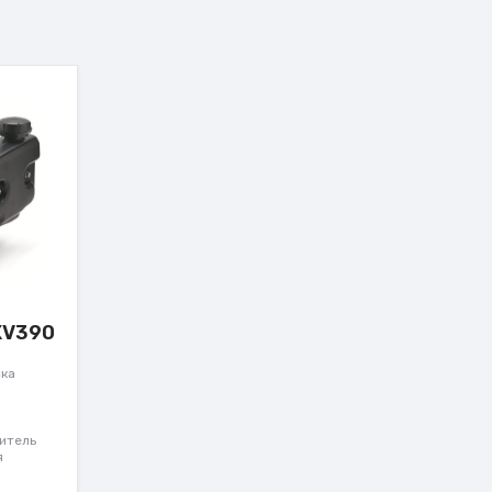
XV390
ска
итель
я