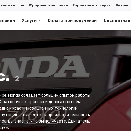
рвис центров
Юридическим лицам
Гарантия и возврат
Лизинг
мпании
Услуги
Оплата при получении
Бесплатная
с.
2
ире, Honda обладает большим опытом работы
й на гоночных трассах и дорогах во всём
реднем крае инновационных технологий
епутацию за качество и производительность
da, вы знаете, что вы получаете. Двигатель,
ущем.