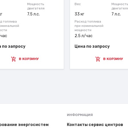
Мощность
Вес
Мощност
двигателя
двигател
кг
7.5 л.с.
33 кг
7 л.с.
д топлива
Расход топлива
оминальной
при номинальной
ости
мощности
/час
2.5 л/час
 по запросу
Цена по запросу
В КОРЗИНУ
В КОРЗИНУ
ИНФОРМАЦИЯ
рование энергосистем
Контакты сервис центров