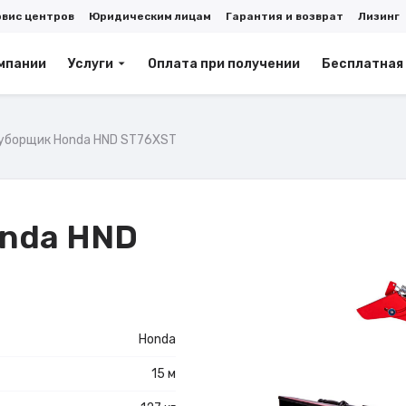
рвис центров
Юридическим лицам
Гарантия и возврат
Лизинг
мпании
Услуги
Оплата при получении
Бесплатная
уборщик Honda HND ST76XST
onda HND
Honda
15 м