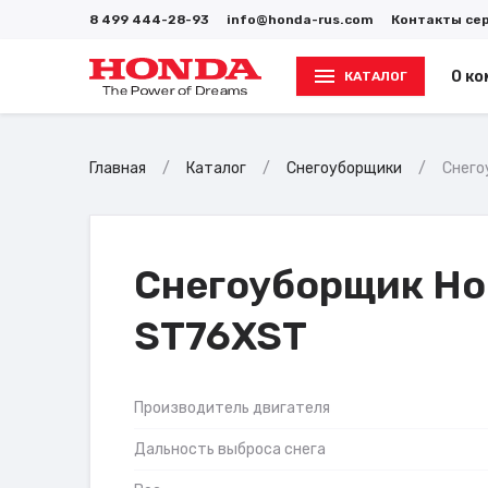
8 499 444-28-93
info@honda-rus.com
Контакты се
О ко
КАТАЛОГ
Главная
Каталог
Снегоуборщики
Снего
Снегоуборщик H
ST76XST
Производитель двигателя
Дальность выброса снега