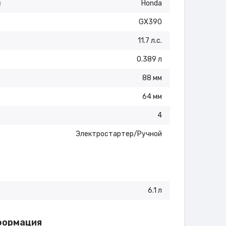
я
Honda
GX390
11.7 л.с.
0.389 л
88 мм
64 мм
4
Электростартер/Ручной
6.1 л
формация