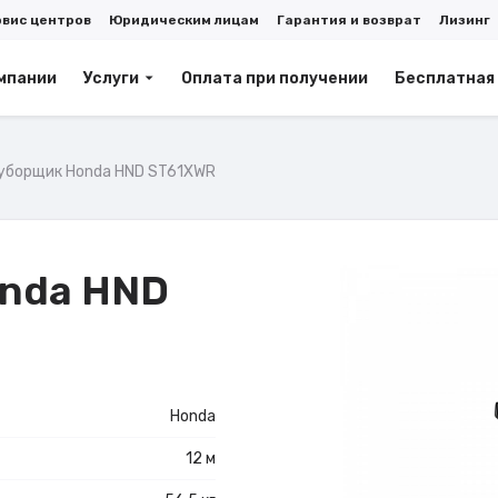
рвис центров
Юридическим лицам
Гарантия и возврат
Лизинг
мпании
Услуги
Оплата при получении
Бесплатная
уборщик Honda HND ST61XWR
onda HND
Honda
12 м