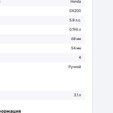
я
Honda
GX200
5.8 л.с.
0.196 л
68 мм
54 мм
4
Ручной
3.1 л
формация