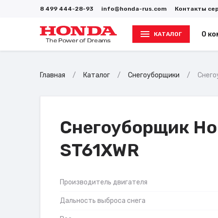
8 499 444-28-93
info@honda-rus.com
Контакты се
О ко
КАТАЛОГ
Главная
Каталог
Снегоуборщики
Снего
Снегоуборщик H
ST61XWR
Производитель двигателя
Дальность выброса снега