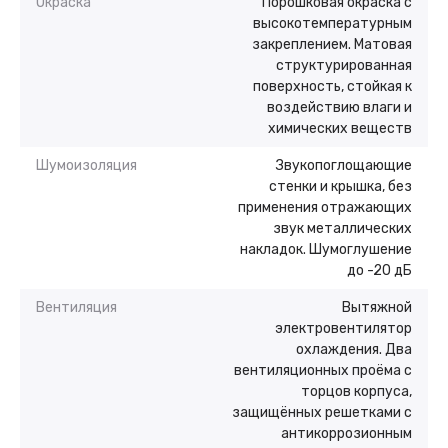
Окраска
Порошковая окраска с
высокотемпературным
закреплением. Матовая
структурированная
поверхность, стойкая к
воздействию влаги и
химических веществ
Шумоизоляция
Звукопоглощающие
стенки и крышка, без
применения отражающих
звук металлических
накладок. Шумоглушение
до -20 дБ
Вентиляция
Вытяжной
электровентилятор
охлаждения. Два
вентиляционных проёма с
торцов корпуса,
защищённых решетками с
антикоррозионным