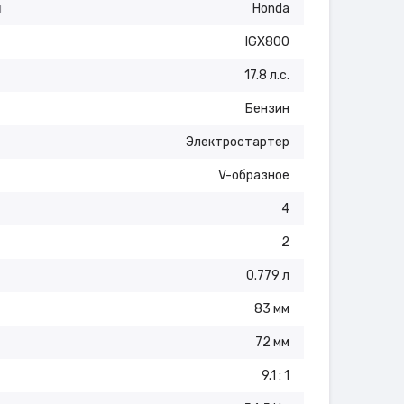
я
Honda
IGX800
17.8 л.с.
Бензин
Электростартер
V-образное
4
2
0.779 л
83 мм
72 мм
9.1 : 1