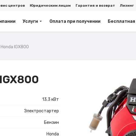
рвис центров
Юридическим лицам
Гарантия и возврат
Лизинг
мпании
Услуги
Оплата при получении
Бесплатная
 Honda IGX800
 IGX800
13.3 кВт
Электростартер
Бензин
Honda