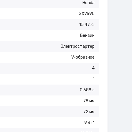
я
Honda
GXV690
15.4 л.с.
Бензин
Электростартер
V-образное
4
1
0.688 л
78 мм
72 мм
9.3 : 1