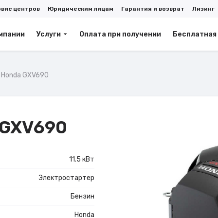
рвис центров
Юридическим лицам
Гарантия и возврат
Лизинг
мпании
Услуги
Оплата при получении
Бесплатная
 Honda GXV690
 GXV690
11.5 кВт
Электростартер
Бензин
Honda